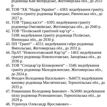
родовища Кам’янобрідське, Житомирська обл., до 2033
р.
ТОВ “ХК “Надра України“ – 4383: видобування граніту,
гнейсо-граніту родовища Корецьке, Рівненська обл., до
2027 р.
ТОВ “Гранд кастл“ – 6395: видобування граніту
родовища Омелянівське, Житомирська обл., до 2040 р.
ТОВ “Полівський гранітний кар’єр“ –
5188: видобування граніту родовища Полівське,
Вінницька обл., до 2030 р.
ПП “Граніт” – 4551: видобування габро родовища
Ямпольське, Житомирська обл., до 2031 р.
ПрАТ “Новополтавський Кар’єр” – 1463: видобування
граніту родовища Новополтавське, Запорізька обл., до
2036 р.
ТОВ “Спецкар’єр Білокоровичі“ – 3346: видобування
граніту родовища Малодивлинське, Житомирська обл.,
до 2024 р.
Фендич Володимир Васильович – №6073: видобування
вапняку родовища Маслятинське, Тернопільська обл., до
2035 р.
Романишин Володимир Іванович – №5090: видобування
піску родовища Розношинське, Тернопільська обл., до
2029 р.
Угринчук Олександр Ярославович –