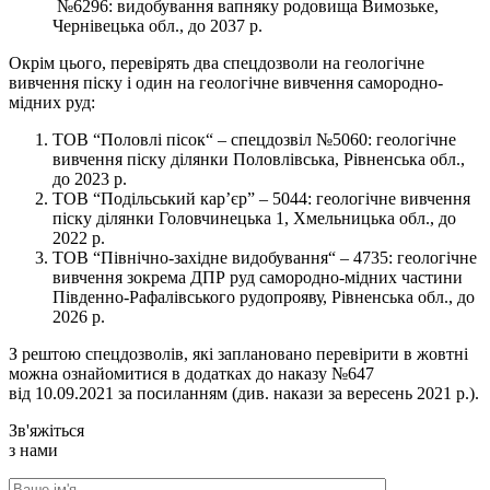
№6296: видобування вапняку родовища Вимозьке,
Чернівецька обл., до 2037 р.
Окрім цього, перевірять два спецдозволи на геологічне
вивчення піску і один на геологічне вивчення самородно-
мідних руд:
ТОВ “Половлі пісок“ – спецдозвіл №5060: геологічне
вивчення піску ділянки Половлівська, Рівненська обл.,
до 2023 р.
ТОВ “Подільський кар’єр” – 5044: геологічне вивчення
піску ділянки Головчинецька 1, Хмельницька обл., до
2022 р.
ТОВ “Північно-західне видобування“ – 4735: геологічне
вивчення зокрема ДПР руд самородно-мідних частини
Південно-Рафалівського рудопрояву, Рівненська обл., до
2026 р.
З рештою спецдозволів, які заплановано перевірити в жовтні
можна ознайомитися в додатках до наказу №647
від 10.09.2021 за посиланням (див. накази за вересень 2021 р.).
Зв'яжіться
з нами