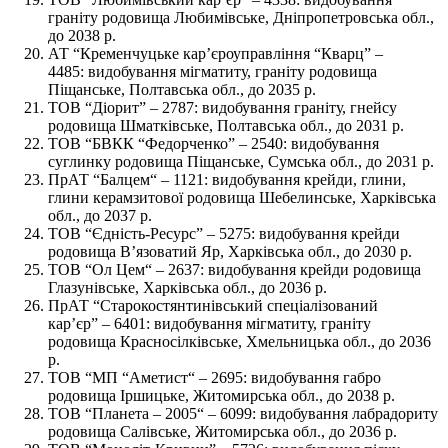
граніту родовища Любимівське, Дніпропетровська обл.,
до 2038 р.
АТ “Кременчуцьке кар’єроуправління “Кварц” –
4485: видобування мігматиту, граніту родовища
Піщанське, Полтавська обл., до 2035 р.
ТОВ “Діорит” – 2787: видобування граніту, гнейсу
родовища Шматківське, Полтавська обл., до 2031 р.
ТОВ “БВКК “Федорченко” – 2540: видобування
суглинку родовища Піщанське, Сумська обл., до 2031 р.
ПрАТ “Балцем“ – 1121: видобування крейди, глини,
глини керамзитової родовища Шебелинське, Харківська
обл., до 2037 р.
ТОВ “Єдність-Ресурс” – 5275: видобування крейди
родовища В’язоватий Яр, Харківська обл., до 2030 р.
ТОВ “Ол Цем“ – 2637: видобування крейди родовища
Глазунівське, Харківська обл., до 2036 р.
ПрАТ “Старокостянтинівський спеціалізований
кар’єр” – 6401: видобування мігматиту, граніту
родовища Красносілківське, Хмельницька обл., до 2036
р.
ТОВ “МП “Аметист“ – 2695: видобування габро
родовища Іршицьке, Житомирська обл., до 2038 р.
ТОВ “Планета – 2005“ – 6099: видобування лабрадориту
родовища Салівське, Житомирська обл., до 2036 р.