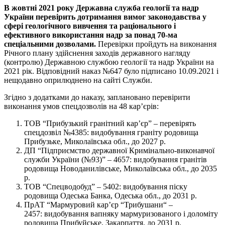
В жовтні 2021 року Державна служба геології та надр
України перевірить дотримання вимог законодавства у
сфері геологічного вивчення та раціонального і
ефективного використання надр за понад 70-ма
спеціальними дозволами.
Перевірки пройдуть на виконання
Річного плану здійснення заходів державного нагляду
(контролю) Державною службою геології та надр України на
2021 рік. Відповідний наказ №647 було підписано 10.09.2021 і
нещодавно оприлюднено на сайті Служби.
Згідно з додатками до наказу, заплановано перевірити
виконання умов спецдозволів на 48 кар’єрів:
ТОВ “Прибузький гранітний кар’єр” – перевірять
спецдозвіл №4385: видобування граніту родовища
Прибузьке, Миколаївська обл., до 2027 р.
ДП “Підприємство державної Кримінально-виконавчої
служби України (№93)” – 4657: видобування гранітів
родовища Новоданилівське, Миколаївська обл., до 2035
р.
ТОВ “Спецводобуд” – 5402: видобування піску
родовища Одеська Банка, Одеська обл., до 2031 р.
ПрАТ “Мармуровий кар’єр “Трибушани“ –
2457: видобування вапняку мармуризованого і доломіту
родовища Прибуйське, Закарпаття, до 2031 р.