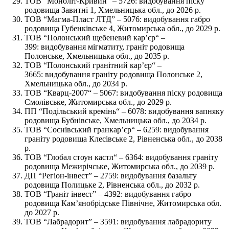
ТОВ “Моноліт-Кривин” – 5726: видобування піску
родовища Завитні 1, Хмельницька обл., до 2026 р.
ТОВ “Магма-Пласт ЛТД” – 5076: видобування габро
родовища Губенківське 4, Житомирська обл., до 2029 р.
ТОВ “Полонський щебеневий кар’єр“ –
399: видобування мігматиту, граніт родовища
Полонське, Хмельницька обл., до 2035 р.
ТОВ “Полонський гранітний кар’єр“ –
3665: видобування граніту родовища Полонське 2,
Хмельницька обл., до 2034 р.
ТОВ “Кварц-2007“ – 5067: видобування піску родовища
Смолівське, Житомирська обл., до 2029 р.
ПП “Подільський кремінь“ – 6078: видобування вапняку
родовища Бубнівське, Хмельницька обл., до 2034 р.
ТОВ “Соснівський гранкар’єр“ – 6259: видобування
граніту родовища Клесівське 2, Рівненська обл., до 2038
р.
ТОВ “Глобал стоун кастл“ – 6364: видобування граніту
родовища Межирічське, Житомирська обл., до 2039 р.
ДП “Регіон-інвест” – 2759: видобування базальту
родовища Полицьке 2, Рівненська обл., до 2032 р.
ТОВ “Граніт інвест” – 4392: видобування габро
родовища Кам’янобрідське Північне, Житомирська обл.
до 2027 р.
ТОВ “Лабрадорит” – 3591: видобування лабрадориту