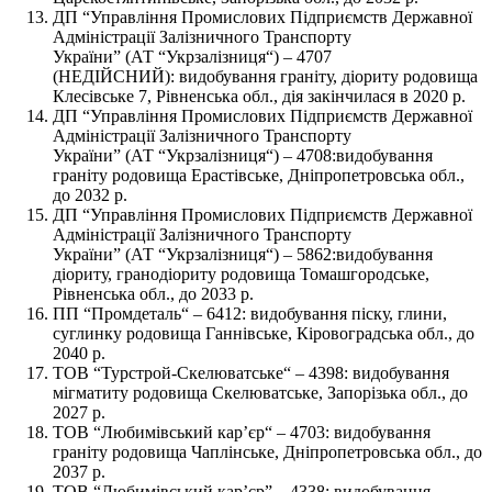
ДП “Управління Промислових Підприємств Державної
Адміністрації Залізничного Транспорту
України” (АТ “Укрзалізниця“) – 4707
(НЕДІЙСНИЙ): видобування граніту, діориту родовища
Клесівське 7, Рівненська обл., дія закінчилася в 2020 р.
ДП “Управління Промислових Підприємств Державної
Адміністрації Залізничного Транспорту
України” (АТ “Укрзалізниця“) – 4708:видобування
граніту родовища Ерастівське, Дніпропетровська обл.,
до 2032 р.
ДП “Управління Промислових Підприємств Державної
Адміністрації Залізничного Транспорту
України” (АТ “Укрзалізниця“) – 5862:видобування
діориту, гранодіориту родовища Томашгородське,
Рівненська обл., до 2033 р.
ПП “Промдеталь“ – 6412: видобування піску, глини,
суглинку родовища Ганнівське, Кіровоградська обл., до
2040 р.
ТОВ “Турстрой-Скелюватське“ – 4398: видобування
мігматиту родовища Скелюватське, Запорізька обл., до
2027 р.
ТОВ “Любимівський кар’єр“ – 4703: видобування
граніту родовища Чаплінське, Дніпропетровська обл., до
2037 р.
ТОВ “Любимівський кар’єр” – 4338: видобування