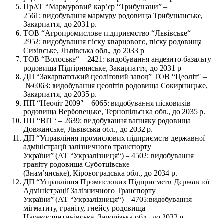
ПрАТ “Мармуровий кар’єр “Трибушани” –
2561: видобування мармуру родовища Трибушанське,
Закарпаття, до 2031 р.
ТОВ “Агропромислове підприємство “Львівське“ –
2952: видобування піску кварцового, піску родовища
Сихівське, Львівська обл., до 2033 р.
ТОВ “Волоське“ – 2421: видобування андезито-базальту
родовища Підгірнянське, Закарпаття, до 2031 р.
ДП “Закарпатський цеолітовий завод” ТОВ “Цеоліт” –
№6063: видобування цеолітів родовища Сокирницьке,
Закарпаття, до 2035 р.
ПП “Неоліт 2009″ – 6065: видобування пісковиків
родовища Вербовецьке, Тернопільська обл., до 2035 р.
ПП “ВІТ“ – 2639: видобування вапняку родовища
Довжанське, Львівська обл., до 2032 р.
ДП “Управління промислових підприємств державної
адміністрації залізничного транспорту
України” (АТ “Укрзалізниця“) – 4502: видобування
граніту родовища Суботцівське
(Знам’янське), Кіровоградська обл., до 2034 р.
ДП “Управління Промислових Підприємств Державної
Адміністрації Залізничного Транспорту
України” (АТ “Укрзалізниця“) – 4705:видобування
мігматиту, граніту, гнейсу родовища
Царекостянтинівське, Запорізька обл., до 2032 р.