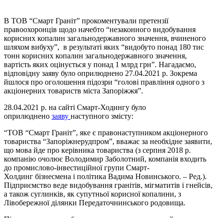
В ТОВ “Смарт Граніт” прокоментували претензії
правоохоронців щодо начебто “незаконного видобування
корисних копалин загальнодержавного значення, вчиненого
шляхом вибуху”, в результаті яких “видобуто понад 180 тис
тонн корисних копалин загальнодержавного значення,
вартість яких оцінується у понад 1 млрд грн”. Нагадаємо,
відповідну заяву було оприлюднено 27.04.2021 р. Зокрема
йшлося про оголошення підозри “голові правління одного з
акціонерних товариств міста Запоріжжя”.
28.04.2021 р. на сайті Смарт-Ходингу було
оприлюднено
заяву
наступного змісту:
“ТОВ “Смарт Граніт”, яке є правонаступником акціонерного
товариства “Запоріжнерудпром”, вважає за необхідне заявити,
що мова йде про керівника товариства (з серпня 2018 р.
компанію очолює Володимир Заболотний, компанія входить
до промислово-інвестиційної групи Смарт-
Холдинг бізнесмена і політика Вадима Новинського. – Ред.).
Підприємство веде видобування гранітів, мігматитів і гнейсів,
а також суглинків, як супутньої корисної копалини, з
Лівобережної ділянки Передаточнинського родовища.