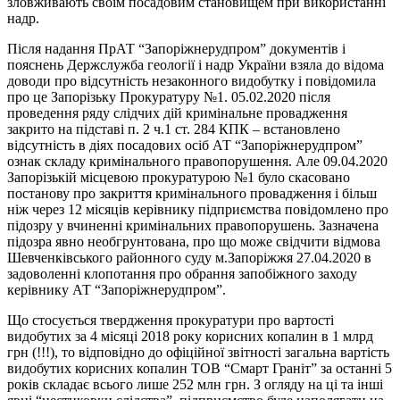
зловживають своїм посадовим становищем при використанні
надр.
Після надання ПрАТ “Запоріжнерудпром” документів і
пояснень Держслужба геології і надр України взяла до відома
доводи про відсутність незаконного видобутку і повідомила
про це Запорізьку Прокуратуру №1. 05.02.2020 після
проведення ряду слідчих дій кримінальне провадження
закрито на підставі п. 2 ч.1 ст. 284 КПК – встановлено
відсутність в діях посадових осіб АТ “Запоріжнерудпром”
ознак складу кримінального правопорушення. Але 09.04.2020
Запорізькій місцевою прокуратурою №1 було скасовано
постанову про закриття кримінального провадження і більш
ніж через 12 місяців керівнику підприємства повідомлено про
підозру у вчиненні кримінальних правопорушень. Зазначена
підозра явно необгрунтована, про що може свідчити відмова
Шевченківського районного суду м.Запоріжжя 27.04.2020 в
задоволенні клопотання про обрання запобіжного заходу
керівнику АТ “Запоріжнерудпром”.
Що стосується твердження прокуратури про вартості
видобутих за 4 місяці 2018 року корисних копалин в 1 млрд
грн (!!!), то відповідно до офіційної звітності загальна вартість
видобутих корисних копалин ТОВ “Смарт Граніт” за останні 5
років складає всього лише 252 млн грн. З огляду на ці та інші