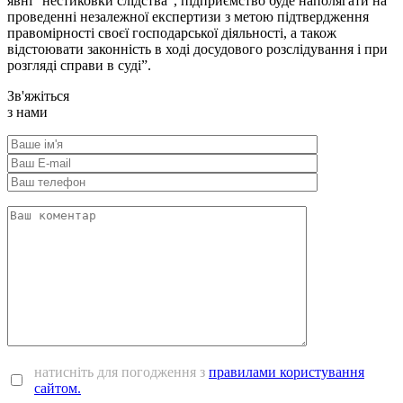
явні “нестиковки слідства”, підприємство буде наполягати на
проведенні незалежної експертизи з метою підтвердження
правомірності своєї господарської діяльності, а також
відстоювати законність в ході досудового розслідування і при
розгляді справи в суді”.
Зв'яжіться
з нами
натисніть для погодження з
правилами користування
сайтом.