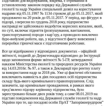
Підставою для видобування, зокрема, є отриманий в
установленому законом порядку від Державної служби
геології та надр України спеціальний дозвіл на користування
надрами від 05.11.1997 № 1134 строком дії до 05.11.2017, який
продовжено на 20 років до 05.11.2037. У період, що фігурує в
підозрі, з вересня по грудень 2018 року, підприємство
насправді не здійснювало видобуток корисних копалин, який,
по суті, включає підняття (розпушування, вантаження,
транспортування) породи з кар’єру, а проводило виключно
буро-вибухові роботи, що, у відсутності факту вивезення і
переробки гірничої маси є підготовчими роботами.
Все це відображено у відповідних документах – офіційній
звітності, поданій до Держгеонадра відповідно до Інструкції
щодо заповнення форми звітності № 5-ГР, затвердженої
наказом Міністерства екології та природних ресурсів України
від 14.03.2016г. № 97, а також в Декларації про рентну плату
за використання надр за 2018 рік. Уже ці фактичні обставини
виключають наявність в діях посадових осіб підприємства
складу будь-якого кримінального правопорушення. Слід
зазначити, що кримінальне провадження, в рамках якого
пред’явлено підозру керівнику підприємства, було
зареєстровано більше двох років тому, а саме 08.01.2019 на
підставі повідомлення від Державної служби геології та надр
України про те, що посадові особи ПрАТ “Запоріжнерудпром”