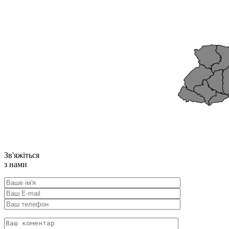
Карта в
Зв'яжіться
з нами