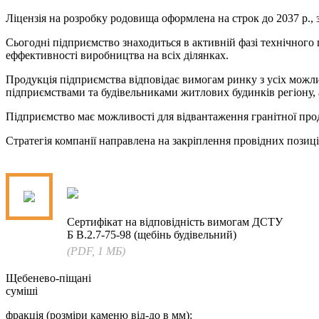
Ліцензія на розробку родовища оформлена на строк до 2037 р.,
Сьогодні підприємство знаходиться в активній фазі технічного
еффективності виробництва на всіх ділянках.
Продукція підприємства відповідає вимогам ринку з усіх можли
підприємствами та будівельниками житлових будинків регіону, а
Підприємство має можливості для відвантаження гранітної прод
Стратегія компанії направлена на закріплення провідних позиці
Сертифікат на відповідність вимогам ДСТУ
Б В.2.7-75-98 (щебінь будівельний)
(PDF, 1 МБ)
Щебенево-піщані
суміші
фракція (розміри каменю від-до в мм):