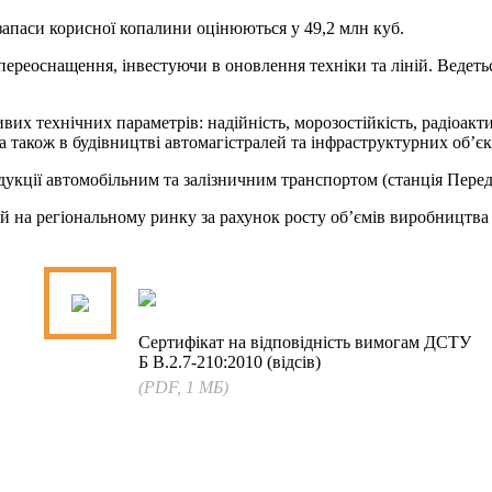
 запаси корисної копалини оцінюються у 49,2 млн куб.
 переоснащення, інвестуючи в оновлення техніки та ліній. Ведеть
вих технічних параметрів: надійність, морозостійкість, радіоа
 також в будівництві автомагістралей та інфраструктурних об’єк
укції автомобільним та залізничним транспортом (станція Перед
й на регіональному ринку за рахунок росту об’ємів виробництва 
Сертифікат на відповідність вимогам ДСТУ
Б В.2.7-210:2010 (відсів)
(PDF, 1 МБ)