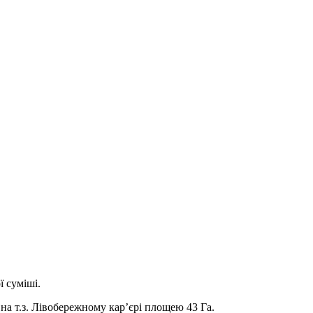
ї суміші.
на т.з. Лівобережному кар’єрі площею 43 Га.