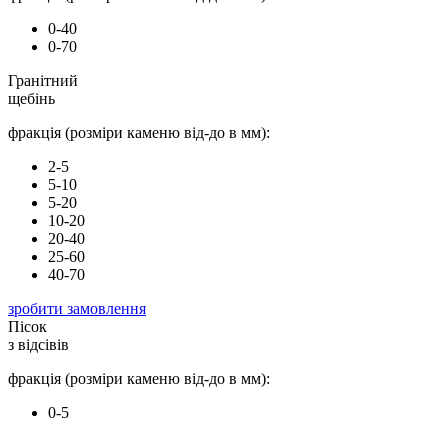
0-40
0-70
Гранітний
щебінь
фракція (розміри каменю від-до в мм):
2-5
5-10
5-20
10-20
20-40
25-60
40-70
зробити замовлення
Пісок
з відсівів
фракція (розміри каменю від-до в мм):
0-5